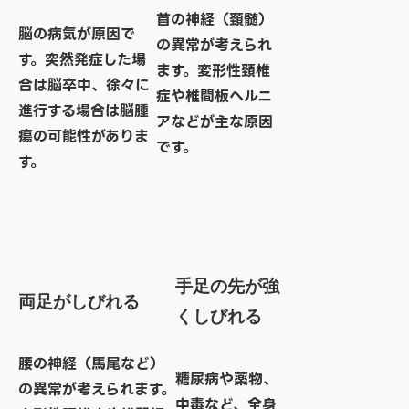
首の神経（頚髄）
脳の病気が原因で
の異常が考えられ
す。突然発症した場
ます。変形性頚椎
合は脳卒中、徐々に
症や椎間板ヘルニ
進行する場合は脳腫
アなどが主な原因
瘍の可能性がありま
です。
す。
手足の先が強
両足がしびれる
くしびれる
腰の神経（馬尾など）
糖尿病や薬物、
の異常が考えられます。
中毒など、全身